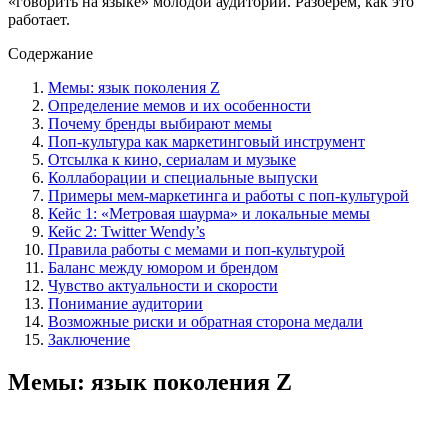
«говорить на языке» молодой аудитории. Разберём, как это
работает.
Содержание
Мемы: язык поколения Z
Определение мемов и их особенности
Почему бренды выбирают мемы
Поп-культура как маркетинговый инструмент
Отсылка к кино, сериалам и музыке
Коллаборации и специальные выпуски
Примеры мем-маркетинга и работы с поп-культурой
Кейс 1: «Метровая шаурма» и локальные мемы
Кейс 2: Twitter Wendy’s
Правила работы с мемами и поп-культурой
Баланс между юмором и брендом
Чувство актуальности и скорости
Понимание аудитории
Возможные риски и обратная сторона медали
Заключение
Мемы: язык поколения Z